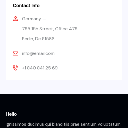
Contact Info
Germany —
785 15h Street, Office 478
Berlin, De 81566
info@email.com
+1 840 841 25 69
Hello
Ignissimos ducimus qui blanditiis prae sentium voluptatum